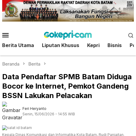
Loncat
ke
konten
Menu
Mobile
Berita Utama
Liputan Khusus
Kepri
Bisnis
Pol
Beranda
Berita
Data Pendaftar SPMB Batam Diduga
Bocor ke Internet, Pemkot Gandeng
BSSN Lakukan Pelacakan
Feri Heryanto
Senin, 15/06/2026 - 14:55 WIB
Kepala Dinas Komunikasi dan Informatika Kota Batam, Rudi Panjaitan.