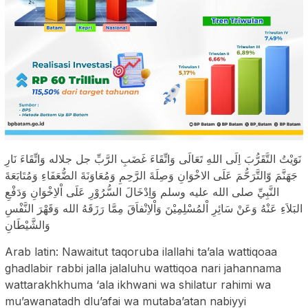
نَوَيْتُ التَّقَرُّبَ اِلَى اللهِ تَعَالَى وَاتِّقَاءَ غَضَبِ الرَّبِّ جل جلاله وَاتِّقَاءَ نَارِ
جَهَنَّمَ وّالتَّرَحُّمَ عَلَى الاخْوَانِ وَصِلَةَ الرَّحِمِ وَمُعَاوَنَةَ الضُّعَفَاءِ وَمُتَابَعَةَ
النَّبِيِّ صلى الله عليه وسلم وَاِدْخَالَ السُّرُوْرِ عَلَى اْلاِخْوَانِ وَدَفْعِ
البَلاَءِ عَنْهُ وَعَنْ سَائِرِ اْلمُسْلِمِيْنَ وَاْلاِنْفاَقَ مِمَّا رَزَقَهُ الله وَقَهْرَ النَّفْسِ
وَالشَّيْطَانِ
Arab latin: Nawaitut taqoruba ilallahi ta’ala wattiqoaa
ghadlabir rabbi jalla jalaluhu wattiqoa nari jahannama
wattarakhkhuma ‘ala ikhwani wa shilatur rahimi wa
mu’awanatadh dlu’afai wa mutaba’atan nabiyyi