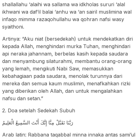
shallallahu ‘alaihi wa sallama wa idkholas sururi ‘alal
ikhwani wa daf’il balai ‘anhu wa ‘an sairil muslimina wal
infaqo mimma razaqohullahu wa qohran nafsi wasy
syaithoni.
Artinya: “Aku niat (bersedekah) untuk mendekatkan diri
kepada Allah, menghindari murka Tuhan, menghindari
api neraka jahannam, berbelas kasih kepada saudara
dan menyambung silaturahmi, membantu orang-orang
yang lemah, mengikuti Nabi Saw, memasukkan
kebahagiaan pada saudara, menolak turunnya dari
mereka dan semua kaum muslimin, menafkahkan rizki
yang diberikan oleh Allah, dan untuk mengalahkan
nafsu dan setan.”
2. Doa setelah Sedekah Subuh
رَبَّنَا تَقَبَّلْ مِنَّا إِنَّكَ أَنْتَ السَّمِيعُ الْعَلِيمُ
Arab latin: Rabbana taqabbal minna innaka antas sami’ul