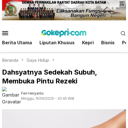
Loncat
ke
konten
Menu
Mobile
Berita Utama
Liputan Khusus
Kepri
Bisnis
Pol
Beranda
Gaya Hidup
Dahsyatnya Sedekah Subuh,
Membuka Pintu Rezeki
Feri Heryanto
Minggu, 15/06/2025 - 20:45 WIB