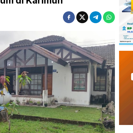
mum di Karimun
B