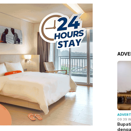
ADVE
ADVERT
09:39 W
Bupat
deng