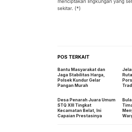
menciptakan lingkungan yang seh
sekitar. (*)
POS TERKAIT
Bantu Masyarakat dan
Jel
Jaga Stabilitas Harga,
Ruta
Polsek Kundur Gelar
Pors
Pangan Murah
Trad
Desa Penarah Juara Umum
Bula
STQ XIII Tingkat
Tima
Kecamatan Belat, Ini
Men
Capaian Prestasinya
War