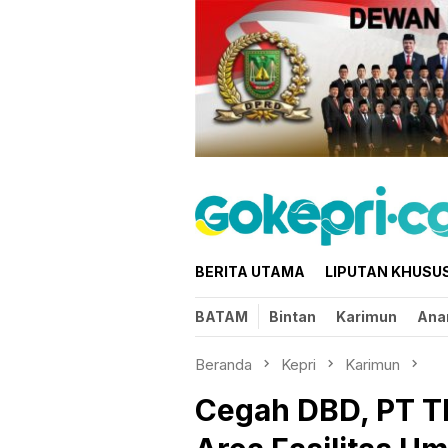
Loncat
ke
konten
BERITA UTAMA
LIPUTAN KHUSU
BATAM
Bintan
Karimun
Ana
Beranda
Kepri
Karimun
Cegah DBD, PT T