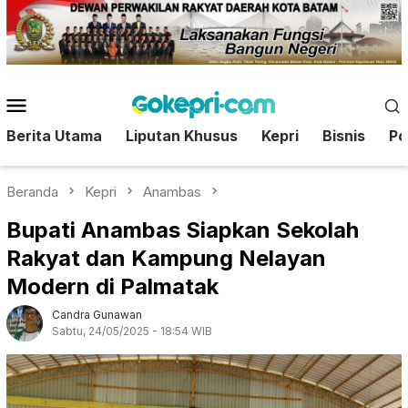
Loncat
ke
konten
Menu
Mobile
Berita Utama
Liputan Khusus
Kepri
Bisnis
Pol
Beranda
Kepri
Anambas
Bupati Anambas Siapkan Sekolah
Rakyat dan Kampung Nelayan
Modern di Palmatak
Candra Gunawan
Sabtu, 24/05/2025 - 18:54 WIB