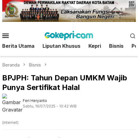
Loncat
ke
konten
Menu
Mobile
Berita Utama
Liputan Khusus
Kepri
Bisnis
Pol
Beranda
Bisnis
BPJPH: Tahun Depan UMKM Wajib
Punya Sertifikat Halal
Feri Heryanto
Sabtu, 19/07/2025 - 10:42 WIB
(internet)