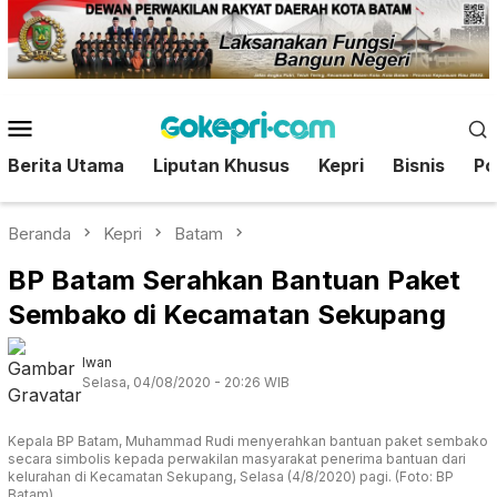
Loncat
ke
konten
Menu
Mobile
Berita Utama
Liputan Khusus
Kepri
Bisnis
Pol
Beranda
Kepri
Batam
BP Batam Serahkan Bantuan Paket
Sembako di Kecamatan Sekupang
Iwan
Selasa, 04/08/2020 - 20:26 WIB
Kepala BP Batam, Muhammad Rudi menyerahkan bantuan paket sembako
secara simbolis kepada perwakilan masyarakat penerima bantuan dari
kelurahan di Kecamatan Sekupang, Selasa (4/8/2020) pagi. (Foto: BP
Batam)