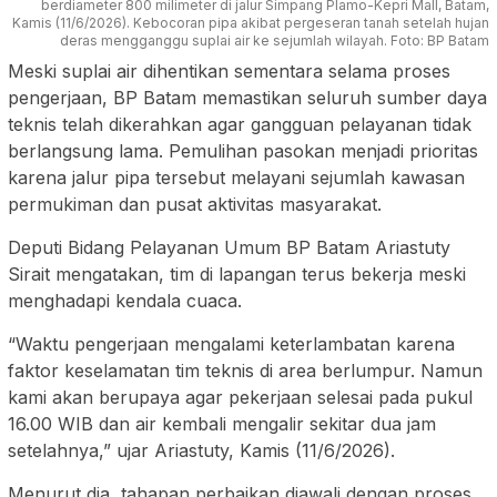
berdiameter 800 milimeter di jalur Simpang Plamo-Kepri Mall, Batam,
Kamis (11/6/2026). Kebocoran pipa akibat pergeseran tanah setelah hujan
deras mengganggu suplai air ke sejumlah wilayah. Foto: BP Batam
Meski suplai air dihentikan sementara selama proses
pengerjaan, BP Batam memastikan seluruh sumber daya
teknis telah dikerahkan agar gangguan pelayanan tidak
berlangsung lama. Pemulihan pasokan menjadi prioritas
karena jalur pipa tersebut melayani sejumlah kawasan
permukiman dan pusat aktivitas masyarakat.
Deputi Bidang Pelayanan Umum BP Batam Ariastuty
Sirait mengatakan, tim di lapangan terus bekerja meski
menghadapi kendala cuaca.
“Waktu pengerjaan mengalami keterlambatan karena
faktor keselamatan tim teknis di area berlumpur. Namun
kami akan berupaya agar pekerjaan selesai pada pukul
16.00 WIB dan air kembali mengalir sekitar dua jam
setelahnya,” ujar Ariastuty, Kamis (11/6/2026).
Menurut dia, tahapan perbaikan diawali dengan proses