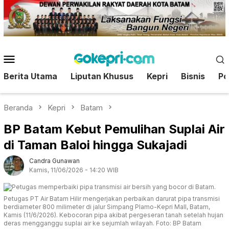
Loncat
ke
konten
Menu
Mobile
Berita Utama
Liputan Khusus
Kepri
Bisnis
Pol
Beranda
Kepri
Batam
BP Batam Kebut Pemulihan Suplai Air
di Taman Baloi hingga Sukajadi
Candra Gunawan
Kamis, 11/06/2026 - 14:20 WIB
Petugas PT Air Batam Hilir mengerjakan perbaikan darurat pipa transmisi
berdiameter 800 milimeter di jalur Simpang Plamo-Kepri Mall, Batam,
Kamis (11/6/2026). Kebocoran pipa akibat pergeseran tanah setelah hujan
deras mengganggu suplai air ke sejumlah wilayah. Foto: BP Batam