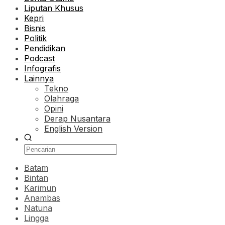
Liputan Khusus
Kepri
Bisnis
Politik
Pendidikan
Podcast
Infografis
Lainnya
Tekno
Olahraga
Opini
Derap Nusantara
English Version
Batam
Bintan
Karimun
Anambas
Natuna
Lingga