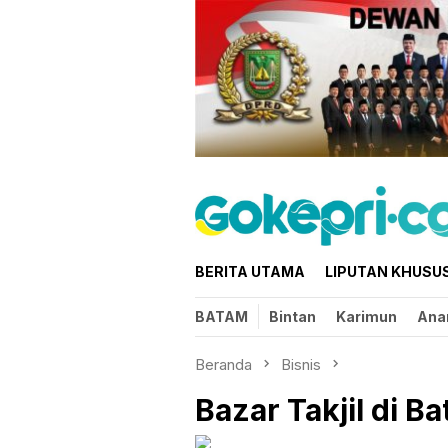
Loncat
ke
konten
BERITA UTAMA
LIPUTAN KHUSU
BATAM
Bintan
Karimun
Ana
Beranda
Bisnis
Bazar Takjil di B