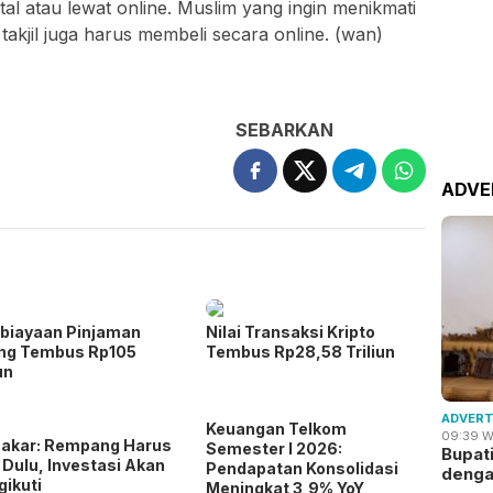
ital atau lewat online. Muslim yang ingin menikmati
takjil juga harus membeli secara online. (wan)
SEBARKAN
ADVE
biayaan Pinjaman
Nilai Transaksi Kripto
ing Tembus Rp105
Tembus Rp28,58 Triliun
un
ADVERT
Keuangan Telkom
09:39 W
akar: Rempang Harus
Semester I 2026:
Bupat
 Dulu, Investasi Akan
Pendapatan Konsolidasi
deng
ikuti
Meningkat 3,9% YoY,