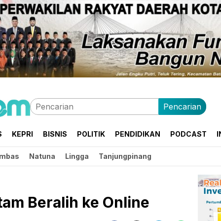
Pencarian
S
KEPRI
BISNIS
POLITIK
PENDIDIKAN
PODCAST
I
mbas
Natuna
Lingga
Tanjungpinang
atam Beralih ke Online