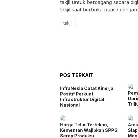
takjil untuk berdagang secara dig
takjil saat berbuka puasa dengan 
takjil
POS TERKAIT
InfraNexia Catat Kinerja
Pem
Positif Perkuat
Dar
Infrastruktur Digital
Trili
Nasional
Harga Telur Tertekan,
Ams
Kementan Wajibkan SPPG
Siap
Serap Produksi
Meng