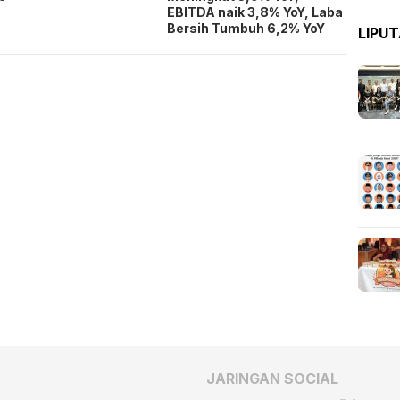
EBITDA naik 3,8% YoY, Laba
Bersih Tumbuh 6,2% YoY
LIPU
JARINGAN SOCIAL