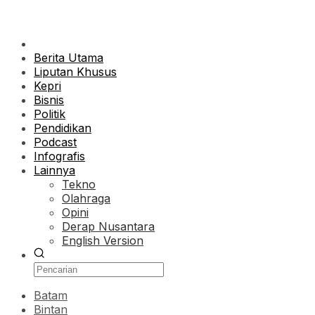
Berita Utama
Liputan Khusus
Kepri
Bisnis
Politik
Pendidikan
Podcast
Infografis
Lainnya
Tekno
Olahraga
Opini
Derap Nusantara
English Version
Batam
Bintan