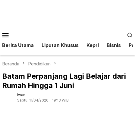
Loncat
ke
konten
Menu
Mobile
Berita Utama
Liputan Khusus
Kepri
Bisnis
Pol
Beranda
Pendidikan
Batam Perpanjang Lagi Belajar dari
Rumah Hingga 1 Juni
Iwan
Sabtu, 11/04/2020 - 19:13 WIB