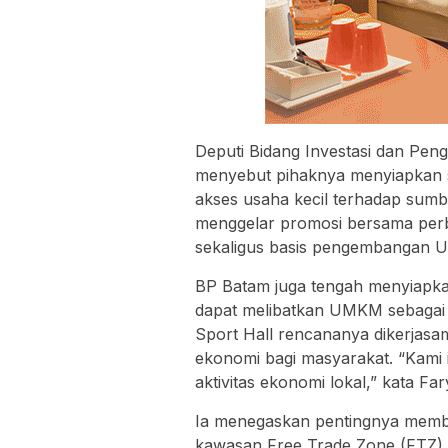
Deputi Bidang Investasi dan Pen
menyebut pihaknya menyiapkan s
akses usaha kecil terhadap sumb
menggelar promosi bersama perba
sekaligus basis pengembangan U
BP Batam juga tengah menyiapka
dapat melibatkan UMKM sebagai 
Sport Hall rencananya dikerjasa
ekonomi bagi masyarakat. “Kami i
aktivitas ekonomi lokal,” kata Far
Ia menegaskan pentingnya membe
kawasan Free Trade Zone (FTZ) B