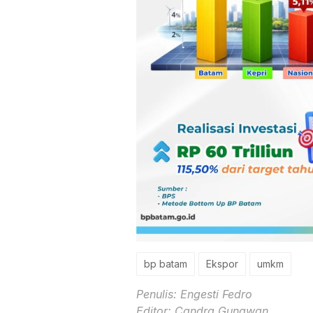
bp batam
Ekspor
umkm
Penulis: Engesti Fedro
Editor: Candra Gunawan