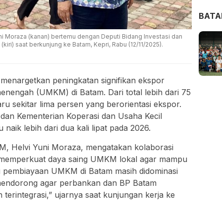
BAT
i Moraza (kanan) bertemu dengan Deputi Bidang Investasi dan
iri) saat berkunjung ke Batam, Kepri, Rabu (12/11/2025).
enargetkan peningkatan signifikan ekspor
enengah (UMKM) di Batam. Dari total lebih dari 75
aru sekitar lima persen yang berorientasi ekspor.
an Kementerian Koperasi dan Usaha Kecil
aik lebih dari dua kali lipat pada 2026.
M, Helvi Yuni Moraza, mengatakan kolaborasi
 memperkuat daya saing UMKM lokal agar mampu
ni pembiayaan UMKM di Batam masih didominasi
mendorong agar perbankan dan BP Batam
erintegrasi,” ujarnya saat kunjungan kerja ke