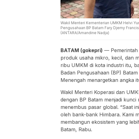
Wakil Menteri Kementerian UMKM Helvi Yun
Pengusahaan BP Batam Fary Djemy Francis (k
(ANTARA/Amandine Nadja)
BATAM (gokepri)
— Pemerintah m
produk usaha mikro, kecil, dan m
ribu UMKM di kota industri itu, b
Badan Pengusahaan (BP) Batam d
Menengah menargetkan angka itu n
Wakil Menteri Koperasi dan UMK
dengan BP Batam menjadi kunci
menembus pasar global. “Saat i
oleh bank-bank Himbara. Kami 
membangun ekosistem yang lebih t
Batam, Rabu.