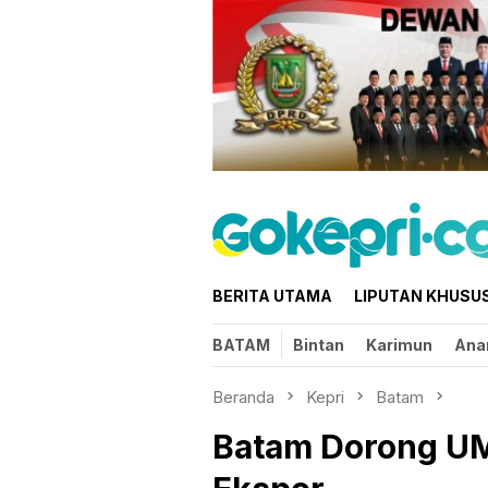
Loncat
ke
konten
BERITA UTAMA
LIPUTAN KHUSU
BATAM
Bintan
Karimun
Ana
Beranda
Kepri
Batam
Batam Dorong U