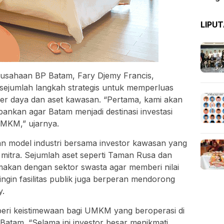
LIPU
gusahaan BP Batam, Fary Djemy Francis,
ejumlah langkah strategis untuk memperluas
er daya dan aset kawasan. “Pertama, kami akan
nkan agar Batam menjadi destinasi investasi
MKM,” ujarnya.
n model industri bersama investor kawasan yang
mitra. Sejumlah aset seperti Taman Rusa dan
makan dengan sektor swasta agar memberi nilai
ngin fasilitas publik juga berperan mendorong
y.
ri keistimewaan bagi UMKM yang beroperasi di
atam. “Selama ini investor besar menikmati