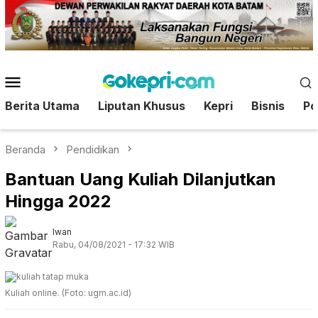
Loncat
ke
konten
Menu
Mobile
Berita Utama
Liputan Khusus
Kepri
Bisnis
Pol
Beranda
Pendidikan
Bantuan Uang Kuliah Dilanjutkan
Hingga 2022
Iwan
Rabu, 04/08/2021 - 17:32 WIB
Kuliah online. (Foto: ugm.ac.id)