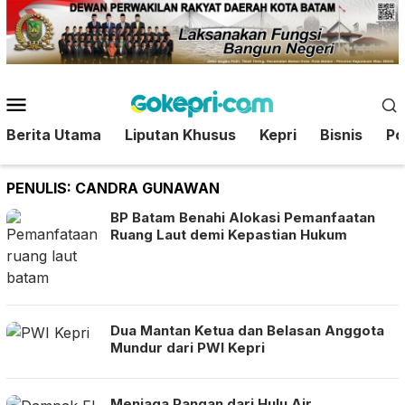
Loncat
ke
konten
Menu
Mobile
Berita Utama
Liputan Khusus
Kepri
Bisnis
Pol
PENULIS:
CANDRA GUNAWAN
BP Batam Benahi Alokasi Pemanfaatan
Ruang Laut demi Kepastian Hukum
Dua Mantan Ketua dan Belasan Anggota
Mundur dari PWI Kepri
Menjaga Pangan dari Hulu Air