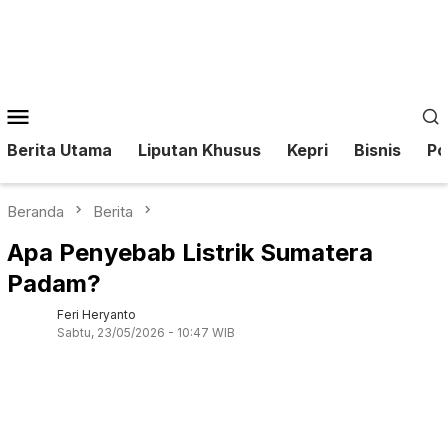
Loncat
ke
konten
Menu
Mobile
Berita Utama
Liputan Khusus
Kepri
Bisnis
Pol
Beranda
Berita
Apa Penyebab Listrik Sumatera
Padam?
Feri Heryanto
Sabtu, 23/05/2026 - 10:47 WIB