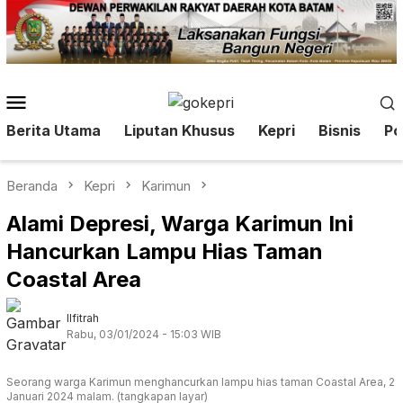
Loncat
ke
konten
Menu
Mobile
Berita Utama
Liputan Khusus
Kepri
Bisnis
Pol
Beranda
Kepri
Karimun
Alami Depresi, Warga Karimun Ini
Hancurkan Lampu Hias Taman
Coastal Area
Ilfitrah
Rabu, 03/01/2024 - 15:03 WIB
Seorang warga Karimun menghancurkan lampu hias taman Coastal Area, 2
Januari 2024 malam. (tangkapan layar)