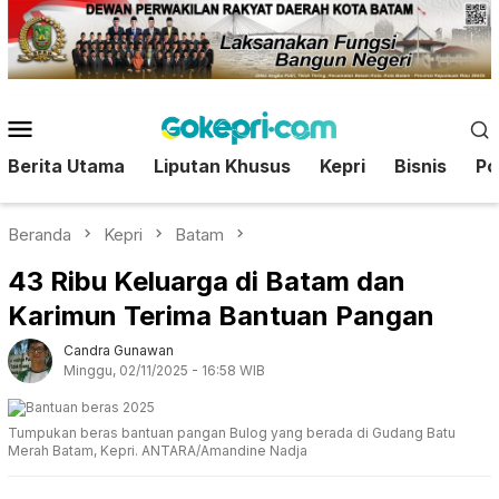
Loncat
ke
konten
Menu
Mobile
Berita Utama
Liputan Khusus
Kepri
Bisnis
Pol
Beranda
Kepri
Batam
43 Ribu Keluarga di Batam dan
Karimun Terima Bantuan Pangan
Candra Gunawan
Minggu, 02/11/2025 - 16:58 WIB
Tumpukan beras bantuan pangan Bulog yang berada di Gudang Batu
Merah Batam, Kepri. ANTARA/Amandine Nadja