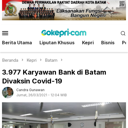
Loncat
ke
konten
Menu
Mobile
Berita Utama
Liputan Khusus
Kepri
Bisnis
Pol
Beranda
Kepri
Batam
3.977 Karyawan Bank di Batam
Divaksin Covid-19
Candra Gunawan
Jumat, 26/03/2021 - 12:04 WIB