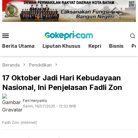
Loncat
ke
konten
Menu
Mobile
Berita Utama
Liputan Khusus
Kepri
Bisnis
Pol
Beranda
Pendidikan
17 Oktober Jadi Hari Kebudayaan
Nasional, Ini Penjelasan Fadli Zon
Feri Heryanto
Senin, 14/07/2025 - 12:32 WIB
Fadli Zon. (internet)