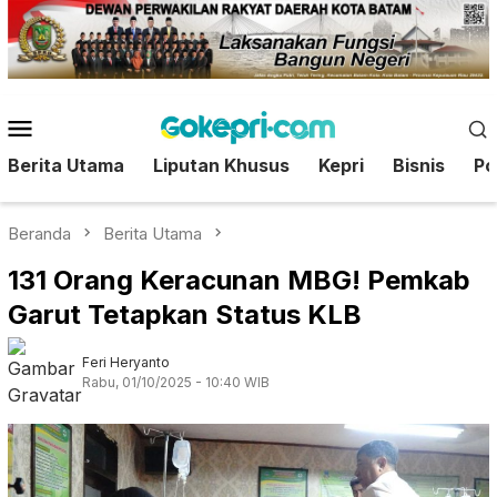
Loncat
ke
konten
Menu
Mobile
Berita Utama
Liputan Khusus
Kepri
Bisnis
Pol
Beranda
Berita Utama
131 Orang Keracunan MBG! Pemkab
Garut Tetapkan Status KLB
Feri Heryanto
Rabu, 01/10/2025 - 10:40 WIB