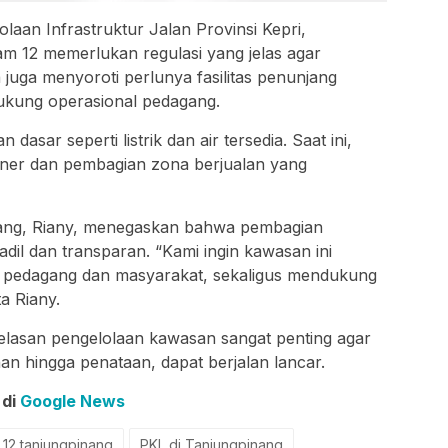
aan Infrastruktur Jalan Provinsi Kepri,
m 12 memerlukan regulasi yang jelas agar
 juga menyoroti perlunya fasilitas penunjang
ndukung operasional pedagang.
asar seperti listrik dan air tersedia. Saat ini,
iner dan pembagian zona berjualan yang
nang, Riany, menegaskan bahwa pembagian
adil dan transparan. “Kami ingin kawasan ini
 pedagang dan masyarakat, sekaligus mendukung
a Riany.
lasan pengelolaan kawasan sangat penting agar
nan hingga penataan, dapat berjalan lancar.
 di
Google News
 12 tanjungpinang
PKL di Tanjungpinang