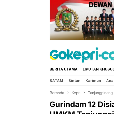
Loncat
ke
konten
BERITA UTAMA
LIPUTAN KHUSU
BATAM
Bintan
Karimun
Ana
Beranda
Kepri
Tanjungpinang
Gurindam 12 Disi