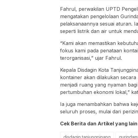
Fahrul, perwakilan UPTD Pengelol
mengatakan pengelolaan Gurinda
pelaksanaannya sesuai aturan. Ia
seperti listrik dan air untuk me
“Kami akan memastikan kebutuhan d
fokus kami pada penataan konta
terorganisasi,” ujar Fahrul.
Kepala Disdagin Kota Tanjungpi
kontainer akan dilakukan secara 
menjadi ruang yang nyaman bagi
pertumbuhan ekonomi lokal,” kat
Ia juga menambahkan bahwa keje
seluruh proses, mulai dari perizi
Cek Berita dan Artikel yang lain
disdagin tanjungpinang
gurindam