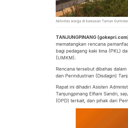
Aktivitas warga di kawasan Taman Gurind
TANJUNGPINANG (gokepri.com
mematangkan rencana pemanfaata
bagi pedagang kaki lima (PKL) d
(UMKM).
Rencana tersebut dibahas dalam 
dan Perindustrian (Disdagin) Tan
Rapat ini dihadiri Asisten Admi
Tanjungpinang Elfiani Sandri, se
(OPD) terkait, dan pihak dari Pem