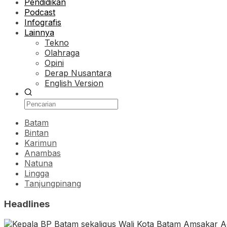
Pendidikan
Podcast
Infografis
Lainnya
Tekno
Olahraga
Opini
Derap Nusantara
English Version
Batam
Bintan
Karimun
Anambas
Natuna
Lingga
Tanjungpinang
Headlines