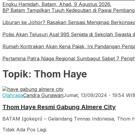
BP Batam Tampilkan Tujuh Kedeputian di Pawai Pemban
Liburan ke Johor? Rasakan Sensasi Menginap Berkonsep 
Polisi Akan Telusuri Asal 995 Senjata di Sekolah Swasta d
Rumah Kontrakan Akan Kena Pajak, Ini Pandangan Penga
Pertamina Patra Niaga Regional Sumbagut Sabet 7 Peng
Topik:
Thom Haye
Olahraga
Candra Gunawan
Jumat, 13/09/2024 - 19:54 WI
Thom Haye Resmi Gabung Almere City
BATAM (gokepri) – Gelandang Timnas Indonesia, Thom H
Tidak Ada Pos Lagi.