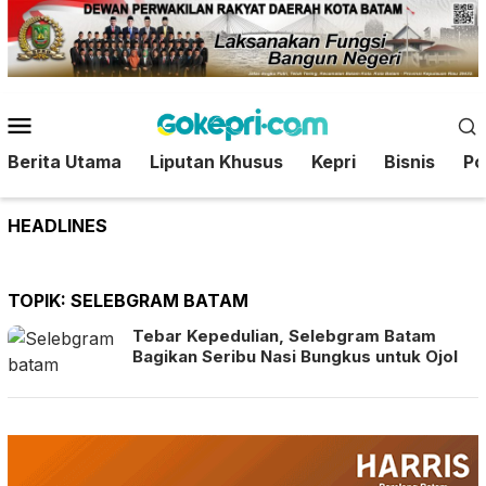
Loncat
ke
konten
Menu
Mobile
Berita Utama
Liputan Khusus
Kepri
Bisnis
Pol
HEADLINES
TOPIK:
SELEBGRAM BATAM
Tebar Kepedulian, Selebgram Batam
Bagikan Seribu Nasi Bungkus untuk Ojol