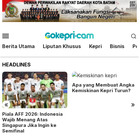
Loncat
ke
konten
Menu
Mobile
Berita Utama
Liputan Khusus
Kepri
Bisnis
Pol
HEADLINES
Apa yang Membuat Angka
Kemiskinan Kepri Turun?
«
»
Piala AFF 2026: Indonesia
Wajib Menang Atas
Singapura Jika Ingin ke
Semifinal