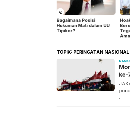
«
sa Penarah Juara
Bagaimana Posisi
Hoa
um STQ XIII Tingkat
Hukuman Mati dalam UU
Bere
amatan Belat, Ini
Tipikor?
Tega
paian Prestasinya
Ama
TOPIK:
PERINGATAN NASIONAL
NASI
Mon
ke-
JAKA
punc
.