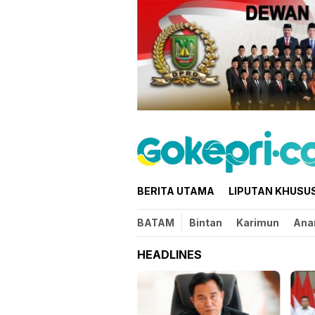
Loncat
ke
konten
BERITA UTAMA
LIPUTAN KHUSU
BATAM
Bintan
Karimun
Ana
HEADLINES