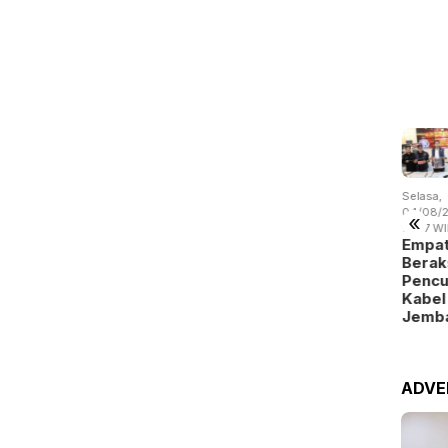
asa,
Selasa,
Senin,
Selasa,
Selasa,
/08/2026 -
04/08/2026 -
03/08/2026 -
04/08/2026 -
04/08/2
«
:05 WIB
07:28 WIB
19:34 WIB
15:38 WIB
14:57 W
emko
Tarif Parkir
Pemko
Drainase
Empat
atam
Tahunan
Batam
Tersumbat,
Berak
apkan
Turun,
Tambah
BMSDA
Pencu
eragam
Pemko
Belanja
Batam
Kabel
atis
Batam …
demi Jaga
Perluas …
Jemb
ntuk…
Per…
ADVE