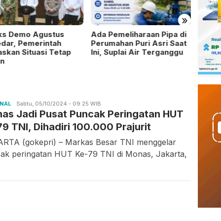
»
ks Demo Agustus
Ada Pemeliharaan Pipa di
Pemko
dar, Pemerintah
Perumahan Puri Asri Saat
Video
skan Situasi Tetap
Ini, Suplai Air Terganggu
Pohon
n
ONAL
Candra
Sabtu, 05/10/2024 - 09:25 WIB
as Jadi Pusat Puncak Peringatan HUT
Gunawan
79 TNI, Dihadiri 100.000 Prajurit
RTA (gokepri) – Markas Besar TNI menggelar
ak peringatan HUT Ke-79 TNI di Monas, Jakarta,