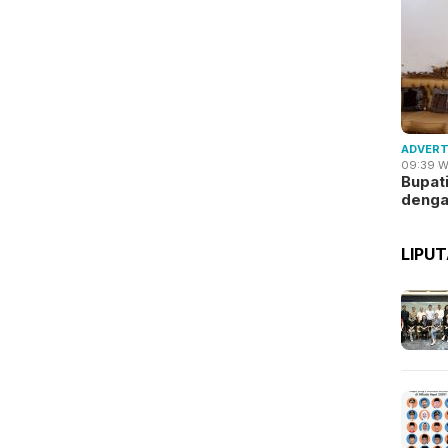
ADVERT
09:39 W
Bupat
deng
LIPU