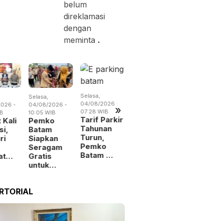
belum
direklamasi
dengan
meminta
.
Selasa,
Selasa,
Senin,
Selasa,
04/08/2026 -
026 -
04/08/2026 -
03/08/2026 -
04/08/2026 
»
07:28 WIB
IB
10:05 WIB
19:34 WIB
15:38 WIB
Tarif Parkir
 Kali
Pemko
Pemko
Drainase
Tahunan
si,
Batam
Batam
Tersumba
Turun,
ri
Siapkan
Tambah
BMSDA
Pemko
Seragam
Belanja
Batam
Batam …
at…
Gratis
demi Jaga
Perluas 
untuk…
Per…
RTORIAL