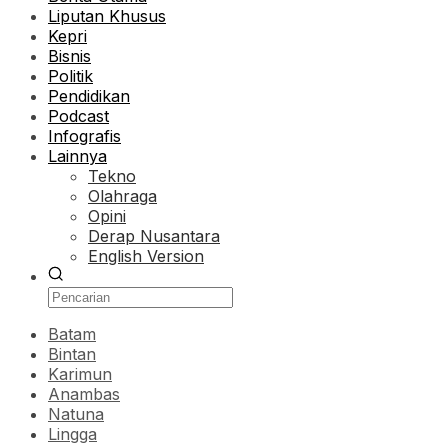
Liputan Khusus
Kepri
Bisnis
Politik
Pendidikan
Podcast
Infografis
Lainnya
Tekno
Olahraga
Opini
Derap Nusantara
English Version
Batam
Bintan
Karimun
Anambas
Natuna
Lingga