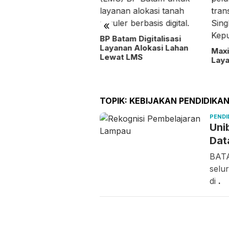
«
BP Gandeng BPOM
BP Batam Digitalisasi
rkuat Pengawasan Obat
Layanan Alokasi Lahan
Max
Lewat LMS
Laya
TOPIK:
KEBIJAKAN PENDIDIKAN
PENDI
Uni
Dat
BATA
selu
di
.