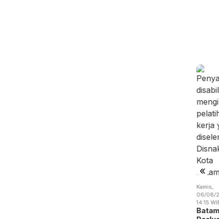
u,
Selasa,
Selasa,
/08/2026 -
04/08/2026 -
04/08/2026 -
:02 WIB
15:38 WIB
14:57 WIB
 Batam
Drainase
Empat Kali
nahi
Tersumbat,
Beraksi,
okasi
BMSDA
Pencuri
emanfaatan
Batam
Kabel
uan…
Perluas …
Jembat…
«
Kamis,
06/08/2
14:15 WI
Bata