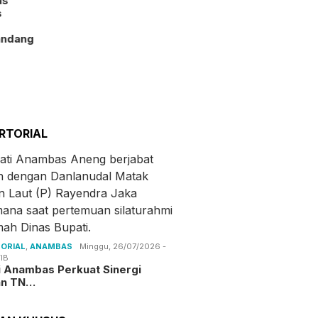
as
s
andang
RTORIAL
ORIAL
,
ANAMBAS
Minggu, 26/07/2026 -
IB
i Anambas Perkuat Sinergi
an TN…