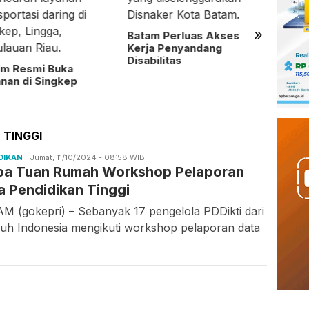
»
Batam Perluas Akses
Perta
Kerja Penyandang
Salur
Disabilitas
im Resmi Buka
Masya
nan di Singkep
Benca
Sumat
 TINGGI
DIKAN
Candra
Jumat, 11/10/2024 - 08:58 WIB
ba Tuan Rumah Workshop Pelaporan
Gunawan
a Pendidikan Tinggi
M (gokepri) – Sebanyak 17 pengelola PDDikti dari
ruh Indonesia mengikuti workshop pelaporan data