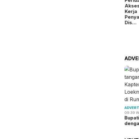
Perlu
Kamis,
Akse
06/08/2026 -
Kerja
19:09 WIB
Peny
BP Batam
Dis…
Digitalisasi
Layanan
Alokasi
La…
ADVE
ADVERT
09:39 W
Bupat
deng