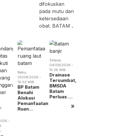
difokuskan
pada mutu dan
ketersediaan
obat. BATAM
.
Selasa,
Selasa,
Kamis,
04/08/2026 -
04/08/2026 -
06/08/2026 
15:38 WIB
14:57 WIB
19:09 WIB
Rabu,
Drainase
Empat Kali
BP Batam
05/08/2026 -
Tersumbat,
Beraksi,
Digitalisa
19:02 WIB
BMSDA
Pencuri
Layanan
BP Batam
Batam
Kabel
Alokasi
Benahi
Perluas …
Jembat…
La…
Alokasi
Pemanfaatan
»
Ruan…
026 -
B
m