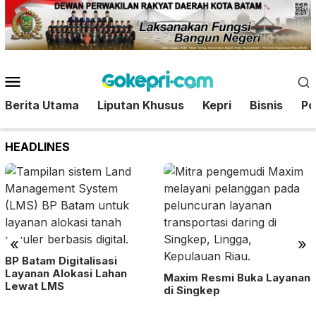
Loncat
ke
konten
Menu
Mobile
Berita Utama
Liputan Khusus
Kepri
Bisnis
Pol
HEADLINES
«
»
BP Batam Digitalisasi
Layanan Alokasi Lahan
Maxim Resmi Buka Layanan
Lewat LMS
di Singkep