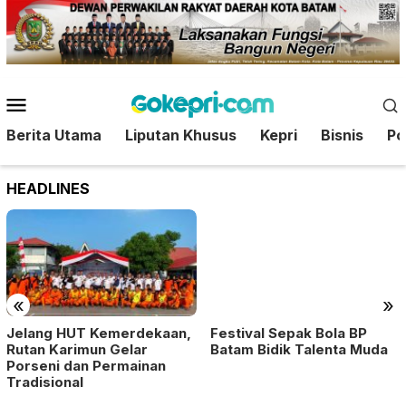
Loncat
ke
konten
Menu
Mobile
Berita Utama
Liputan Khusus
Kepri
Bisnis
Pol
HEADLINES
«
»
Festival Sepak Bola BP
Jelang HUT Kemerdekaan,
Batam Bidik Talenta Muda
Rutan Karimun Gelar
Porseni dan Permainan
Tradisional