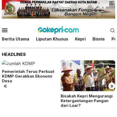
Loncat
ke
konten
Menu
Mobile
Berita Utama
Liputan Khusus
Kepri
Bisnis
Pol
HEADLINES
Pemerintah Terus Perkuat
KDMP Gerakkan Ekonomi
Desa
«
»
Bisakah Kepri Mengurangi
Ketergantungan Pangan
dari Luar?