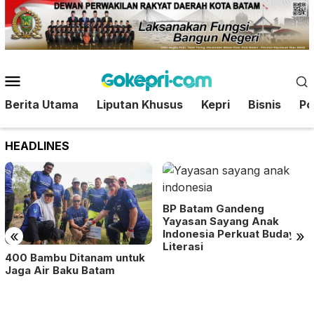
Loncat
ke
konten
Menu
Mobile
Berita Utama
Liputan Khusus
Kepri
Bisnis
Pol
HEADLINES
BP Batam Gandeng
Yayasan Sayang Anak
«
»
Indonesia Perkuat Budaya
Literasi
400 Bambu Ditanam untuk
Jaga Air Baku Batam