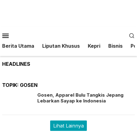
Loncat
ke
konten
Menu
Mobile
Berita Utama
Liputan Khusus
Kepri
Bisnis
Pol
HEADLINES
TOPIK:
GOSEN
Gosen, Apparel Bulu Tangkis Jepang
Lebarkan Sayap ke Indonesia
Lihat Lainnya