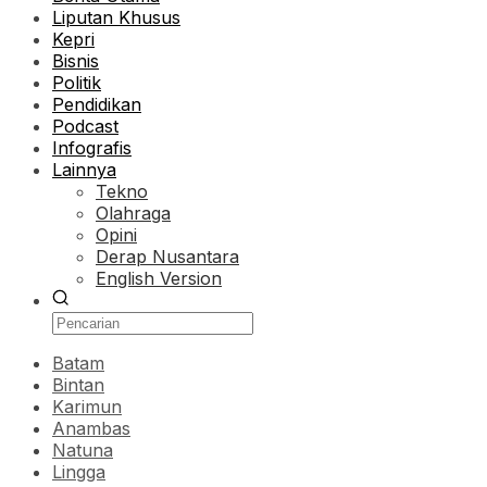
Liputan Khusus
Kepri
Bisnis
Politik
Pendidikan
Podcast
Infografis
Lainnya
Tekno
Olahraga
Opini
Derap Nusantara
English Version
Batam
Bintan
Karimun
Anambas
Natuna
Lingga