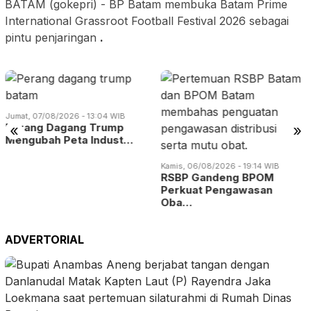
BATAM (gokepri) - BP Batam membuka Batam Prime
International Grassroot Football Festival 2026 sebagai
pintu penjaringan
.
Jumat, 07/08/2026 - 13:04 WIB
Perang Dagang Trump
«
»
Mengubah Peta Indust…
Kamis, 06/08/2026 - 19:14 WIB
RSBP Gandeng BPOM
Perkuat Pengawasan
Oba…
ADVERTORIAL