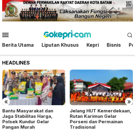
Loncat
ke
konten
Menu
Mobile
Berita Utama
Liputan Khusus
Kepri
Bisnis
Pol
HEADLINES
«
»
Bantu Masyarakat dan
Jelang HUT Kemerdekaan,
Jaga Stabilitas Harga,
Rutan Karimun Gelar
Polsek Kundur Gelar
Porseni dan Permainan
Pangan Murah
Tradisional