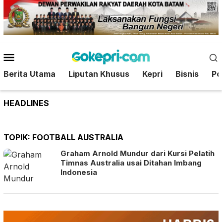
Loncat
ke
konten
Menu
Mobile
Berita Utama
Liputan Khusus
Kepri
Bisnis
Pol
HEADLINES
TOPIK:
FOOTBALL AUSTRALIA
Graham Arnold Mundur dari Kursi Pelatih
Timnas Australia usai Ditahan Imbang
Indonesia