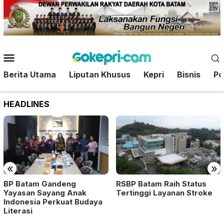
Loncat
ke
konten
Menu
Mobile
Berita Utama
Liputan Khusus
Kepri
Bisnis
Pol
HEADLINES
«
»
BP Batam Gandeng
RSBP Batam Raih Status
Yayasan Sayang Anak
Tertinggi Layanan Stroke
Indonesia Perkuat Budaya
Literasi