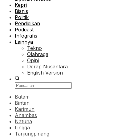
Kepri
Bisnis
Politik
Pendidikan
Podcast
Infografis
Lainnya
Tekno
Olahraga
Opini
Derap Nusantara
English Version
Batam
Bintan
Karimun
Anambas
Natuna
Lingga
Tanjungpinang